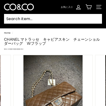
コ
ン
C
テ
お気に入り
SIT
ン
O
ツ
に
ス
&
キ
ッ
C
プ
Searc
O
Home
/
CHANEL マトラッセ キャビアスキン チェーンショル
ダーバッグ Wフラップ
SKU:
2100010000000312