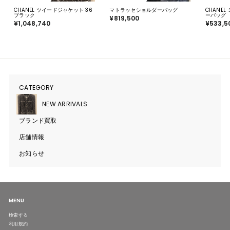
CHANEL ツイードジャケット 36
マトラッセショルダーバッグ
CHANE
ブラック
ーバッグ
¥819,500
¥
¥1,048,740
¥
¥533,5
8
1
1
,
9
0
,
4
5
8
0
,
0
7
4
0
CATEGORY
サ
ブ
メ
NEW ARRIVALS
ニ
ュ
ブランド買取
ー
を
開
店舗情報
く
お知らせ
MENU
検索する
利用規約