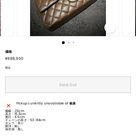
価格
通
¥988,900
¥988,900
常
価
格
税込
Sold Out
Pickup currently unavailable at
銀座
横幅：25
cm
高さ：15.5
cm
奥行：6.5cm
チェーンの長さ：53-84
cm
ギャラ：有り
BOX：無し
保存袋：無し