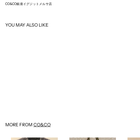
CO&CO銀座イグジットメルサ店
YOU MAY ALSO LIKE
SOLD OUT
CHANEL マトラッセ キャビア
スキン チェーンショルダーバッ
グ Wフラップ
¥988,900
¥
9
8
8
,
9
0
MORE FROM
CO&CO
0