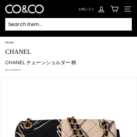
コ
ン
C
テ
お気に入り
SIT
ン
O
ツ
に
ス
&
キ
ッ
C
プ
Searc
O
Home
/
CHANEL
CHANEL チェーンショルダー 柄
SKU:
94103674