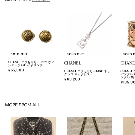
0
SOLD OUT
SOLD OUT
SOLD 
CHANEL アクセサリー ロゴ ヴィ
CHANEL
CHANE
ンテージ GD イヤリング
¥52,800
¥
CHANEL アクセサリーB16K ネッ
CHANE
5
クレス ネックレス
バングル 
2
ングル 袋
¥68,200
¥
,
¥135,3
6
8
8
0
,
0
2
0
0
MORE FROM
ALL