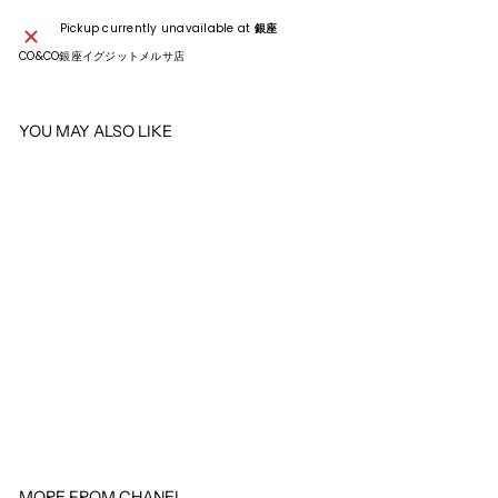
Pickup currently unavailable at
銀座
CO&CO銀座イグジットメルサ店
YOU MAY ALSO LIKE
SOLD OUT
CHANEL
CHANEL チェーンショルダー 柄
¥207,900
¥
2
0
7
,
9
0
MORE FROM
CHANEL