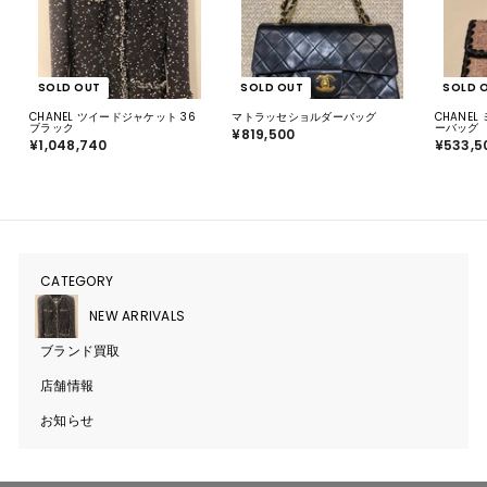
SOLD OUT
SOLD OUT
SOLD 
CHANEL ツイードジャケット 36
マトラッセショルダーバッグ
CHANE
ブラック
ーバッグ
¥819,500
¥
¥1,048,740
¥
¥533,5
8
1
1
,
9
0
,
4
5
8
0
,
0
7
4
0
CATEGORY
サ
ブ
メ
NEW ARRIVALS
ニ
ュ
ブランド買取
ー
を
開
店舗情報
く
お知らせ