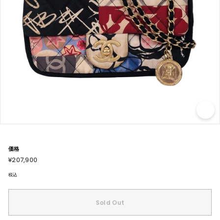
価格
通
¥207,900
¥207,900
常
価
格
税込
Sold Out