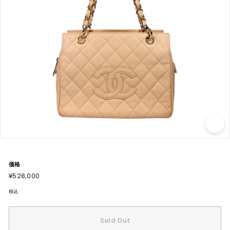
価格
通
¥528,000
¥528,000
常
価
格
税込
Sold Out