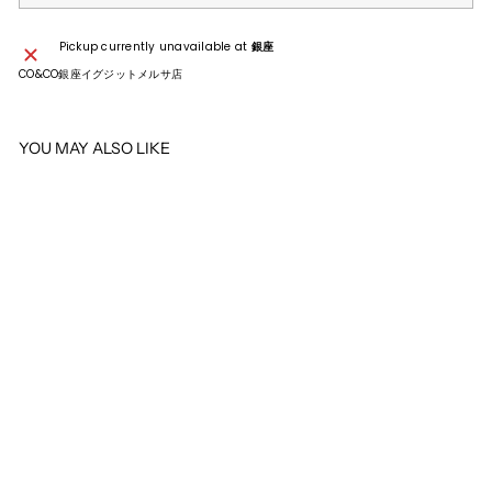
Pickup currently unavailable at
銀座
CO&CO銀座イグジットメルサ店
YOU MAY ALSO LIKE
SOLD OUT
CHANEL
CHANEL シャネル 復刻チェーン
トート キャビア ベージュ GP
¥528,000
¥
5
2
8
,