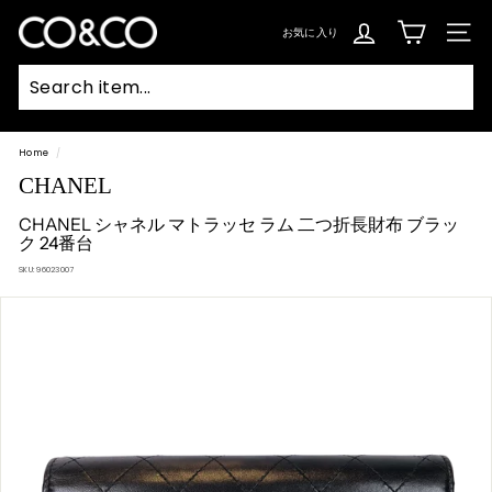
コ
ン
C
テ
お気に入り
SIT
ン
O
ツ
に
ス
&
キ
ッ
C
プ
Searc
O
Home
/
CHANEL
CHANEL シャネル マトラッセ ラム 二つ折長財布 ブラッ
ク 24番台
SKU:
96023007