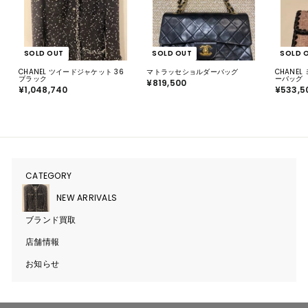
SOLD OUT
SOLD OUT
SOLD 
CHANEL ツイードジャケット 36
マトラッセショルダーバッグ
CHANE
ブラック
ーバッグ
¥819,500
¥
¥1,048,740
¥
¥533,5
8
1
1
,
9
0
,
4
5
8
0
,
0
7
4
0
CATEGORY
サ
ブ
メ
NEW ARRIVALS
ニ
ュ
ブランド買取
ー
を
開
店舗情報
く
お知らせ