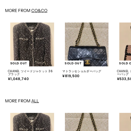
,
8
0
MORE FROM
CO&CO
0
SOLD OUT
SOLD OUT
SOLD 
CHANEL ツイードジャケット 36
マトラッセショルダーバッグ
CHANE
ブラック
ーバッグ
¥819,500
¥
¥1,048,740
¥
¥533,5
8
1
1
,
9
0
,
4
5
8
0
,
0
MORE FROM
ALL
7
4
0