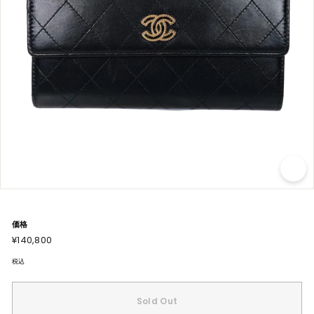
価格
通
¥140,800
¥140,800
常
価
格
税込
Sold Out