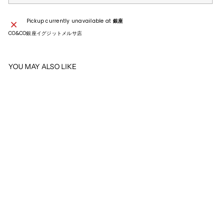
Pickup currently unavailable at
銀座
CO&CO銀座イグジットメルサ店
YOU MAY ALSO LIKE
SOLD OUT
CHANEL
CHANEL シャネル マトラッセ ラ
ム 二つ折長財布 ブラック 24番
台
¥140,800
¥
1
4
0