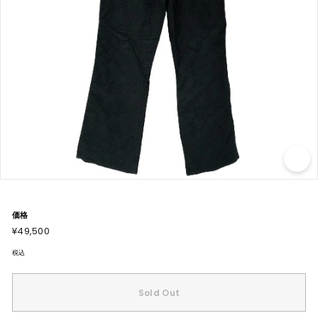
価格
通
¥49,500
¥49,500
常
価
格
税込
Sold Out