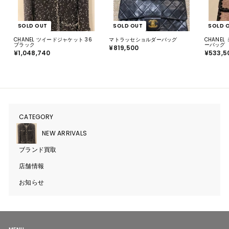
SOLD OUT
SOLD OUT
SOLD 
CHANEL ツイードジャケット 36
マトラッセショルダーバッグ
CHANE
ブラック
ーバッグ
¥819,500
¥
¥1,048,740
¥
¥533,5
8
1
1
,
9
0
,
4
5
8
0
,
0
7
4
0
CATEGORY
サ
ブ
メ
NEW ARRIVALS
ニ
ュ
ブランド買取
ー
を
開
店舗情報
く
お知らせ