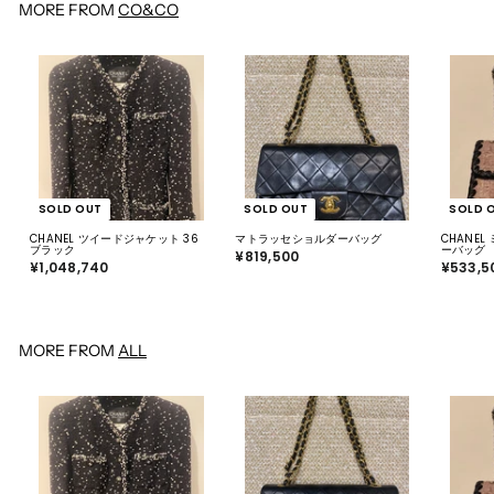
0
MORE FROM
CO&CO
SOLD OUT
SOLD OUT
SOLD 
CHANEL ツイードジャケット 36
マトラッセショルダーバッグ
CHANE
ブラック
ーバッグ
¥819,500
¥
¥1,048,740
¥
¥533,5
8
1
1
,
9
0
,
4
5
8
0
,
0
MORE FROM
ALL
7
4
0