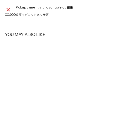
Pickup currently unavailable at
銀座
CO&CO銀座イグジットメルサ店
YOU MAY ALSO LIKE
SOLD OUT
CHANEL
CHANEL シャネル ブラック パン
ツ
¥49,500
¥
4
9
,
5
0