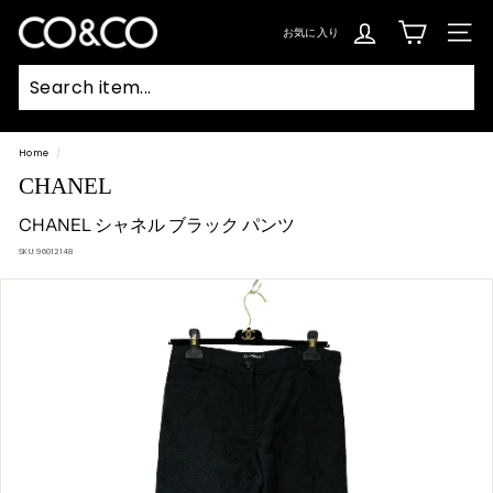
コ
ン
C
テ
お気に入り
SIT
ン
O
ツ
に
ス
&
キ
ッ
C
プ
Searc
O
Home
/
CHANEL
CHANEL シャネル ブラック パンツ
SKU:
96012148