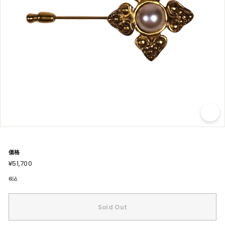
価格
通
¥51,700
¥51,700
常
価
格
税込
Sold Out