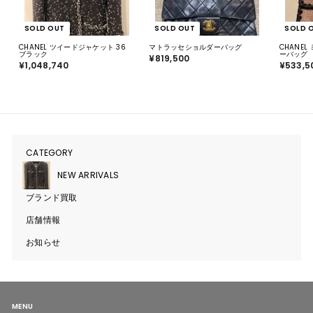
SOLD OUT
SOLD OUT
SOLD 
CHANEL ツイードジャケット 36
マトラッセショルダーバッグ
CHANE
ブラック
ーバッグ
¥819,500
¥
¥1,048,740
¥
¥533,5
8
1
1
,
9
0
,
4
5
8
0
,
0
7
4
0
CATEGORY
サ
ブ
メ
NEW ARRIVALS
ニ
ュ
ブランド買取
ー
を
開
店舗情報
く
お知らせ
MENU