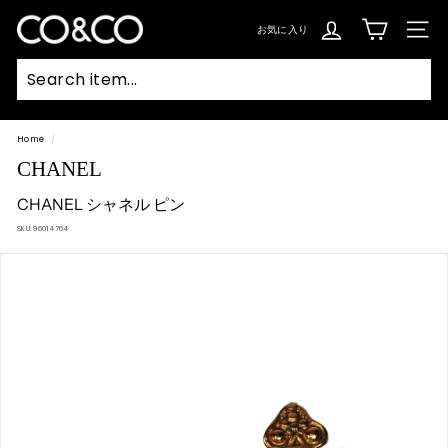
コ
ン
C
テ
お気に入り
SIT
ン
O
ツ
に
ス
&
キ
ッ
C
プ
Searc
O
Home
/
CHANEL
CHANEL シャネル ピン
SKU:
96014764