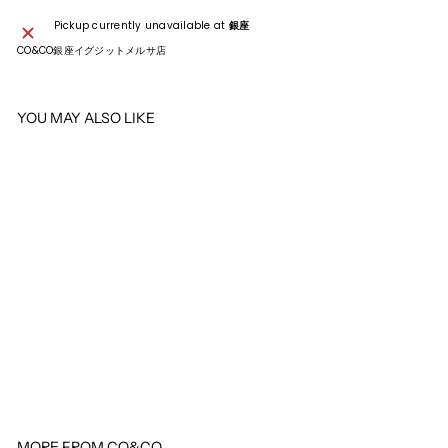
Pickup currently unavailable at
銀座
CO&CO銀座イグジットメルサ店
YOU MAY ALSO LIKE
SOLD OUT
CHANEL
CHANEL シャネル ピン
¥51,700
¥
5
1
,
7
0
0
MORE FROM
CO&CO