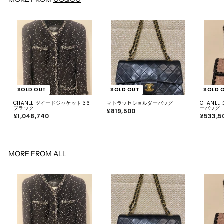
SOLD OUT
SOLD OUT
SOLD 
CHANEL ツイードジャケット 36
マトラッセショルダーバッグ
CHANE
ブラック
ーバッグ
¥819,500
¥
¥1,048,740
¥
¥533,5
8
1
1
,
9
0
,
4
5
8
0
,
0
MORE FROM
ALL
7
4
0