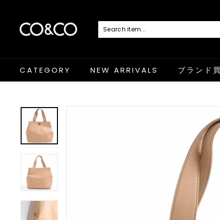
コ
ン
テ
ン
C
ツ
に
O
ス
キ
&
ッ
プ
C
CATEGORY
NEW ARRIVALS
ブランド
O