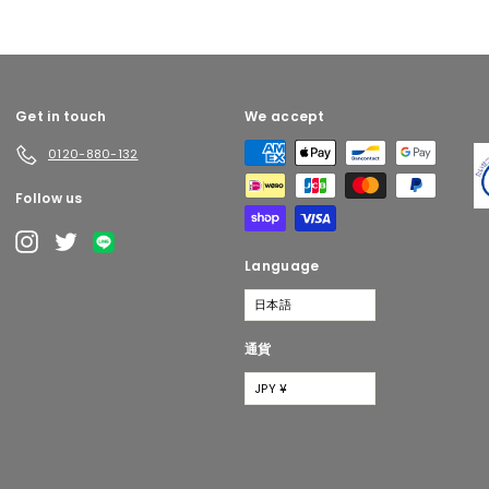
,
,
5
0
0
0
0
0
Get in touch
We accept
0120-880-132
Follow us
Pr
LINE
Instagram
Twitter
Language
日本語
通貨
JPY ¥