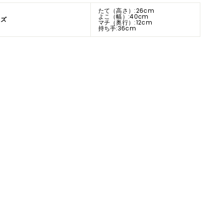
たて（高さ）:26cm
よこ（幅）:40cm
イズ
マチ（奥行）:12cm
持ち手:36cm