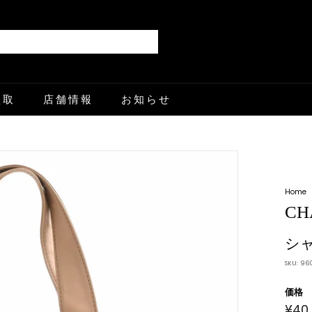
Search
買取
店舗情報
お知らせ
Home
CH
シ
SKU:
96
価格
¥40
通