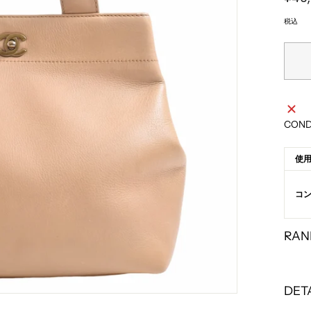
常
価
格
税込
COND
使
コ
RAN
DET