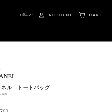
ACCOUNT
CART
お気に入り
/
ANEL
ャネル トートバッグ
013872
,700
¥40,700