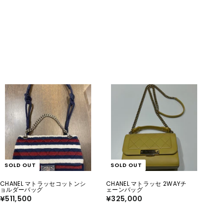
7
9
8
9
,
,
1
0
0
0
0
0
SOLD OUT
SOLD OUT
CHANEL マトラッセコットンシ
CHANEL マトラッセ 2WAYチ
ョルダーバッグ
ェーンバッグ
¥511,500
¥
¥325,000
¥
5
3
1
2
1
5