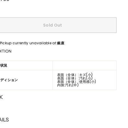
Sold Out
Pickup currently unavailable at
銀座
ITION
用状況
表面（全体）:キズ(小)
表面（全体）:汚れ(小)
ンディション
表面（全体）:使用感(小)
内側:汚れ(中)
K
AILS