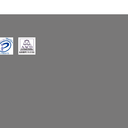
,
,
5
0
0
0
0
0
ivacyMark
AACD