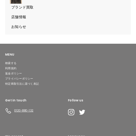
ニ
ュ
ブランド買取
ー
を
開
店舗情報
く
お知らせ
MENU
検索する
利用規約
返金ポリシー
プライバシーポリシー
特定商取引法に基づく表記
Get in touch
Follow us
LINE
Instagram
Twitter
0120-880-132