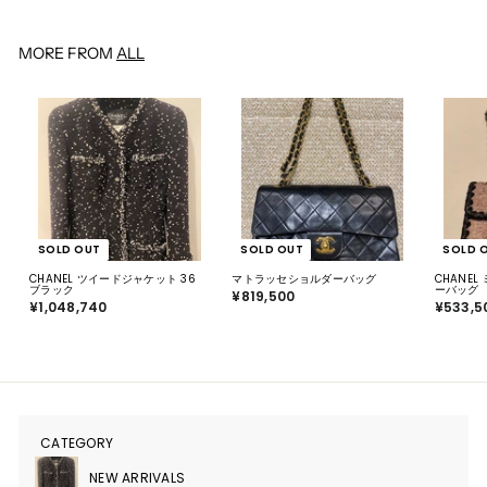
0
2
0
0
MORE FROM
ALL
SOLD OUT
SOLD OUT
SOLD 
CHANEL ツイードジャケット 36
マトラッセショルダーバッグ
CHANE
ブラック
ーバッグ
¥819,500
¥
¥1,048,740
¥
¥533,5
8
1
1
,
9
0
,
4
5
8
0
,
0
7
4
0
CATEGORY
サ
ブ
メ
NEW ARRIVALS