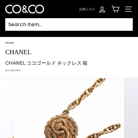
コ
ン
C
テ
お気に入り
SIT
ン
O
ツ
に
ス
&
キ
ッ
C
プ
Searc
O
Home
/
CHANEL
CHANEL ココゴールド ネックレス 箱
SKU:
96013864