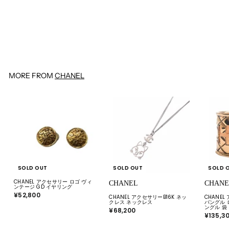
CHANEL
CHANEL ココゴールド ネックレ
ス 箱
¥38,500
¥
3
8
,
5
0
0
MORE FROM
CHANEL
SOLD OUT
SOLD OUT
SOLD 
CHANEL アクセサリー ロゴ ヴィ
CHANEL
CHANE
ンテージ GD イヤリング
¥52,800
¥
CHANEL アクセサリーB16K ネッ
CHANE
5
クレス ネックレス
バングル 
2
ングル 袋
¥68,200
¥
,
¥135,3
6
8
8
0
,