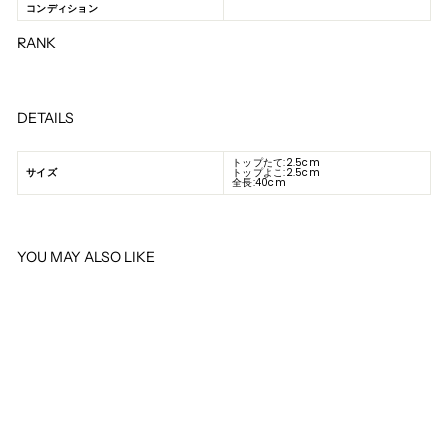
コンディション
RANK
DETAILS
トップたて:2.5cm
サイズ
トップよこ:2.5cm
全長:40cm
YOU MAY ALSO LIKE
SOLD OUT