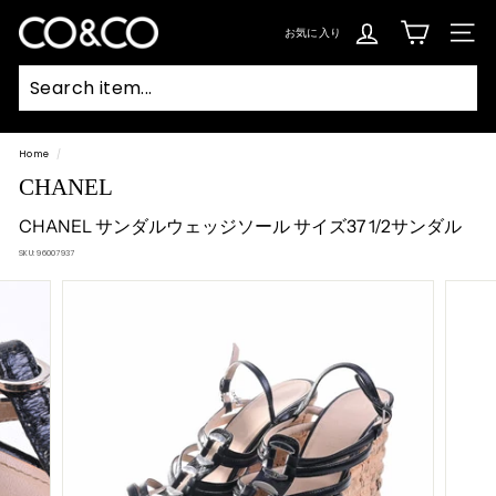
コ
ン
C
テ
お気に入り
SIT
ン
O
ツ
に
ス
&
キ
ッ
C
プ
Searc
O
Home
/
CHANEL
CHANEL サンダルウェッジソール サイズ37 1/2サンダル
SKU:
96007937