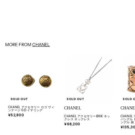
CHANEL
CHANEL サンダルウェッジソー
ル サイズ37 1/2サンダル
¥17,600
¥
1
7
,
6
0
0
MORE FROM
CHANEL
SOLD OUT
SOLD OUT
SOLD 
CHANEL アクセサリー ロゴ ヴィ
CHANEL
CHANE
ンテージ GD イヤリング
¥52,800
¥
CHANEL アクセサリーB16K ネッ
CHANE
5
クレス ネックレス
バングル 
2
ングル 袋
¥68,200
¥
,
¥135,3
6
8
8
0
,