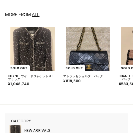
0
2
0
0
MORE FROM
ALL
SOLD OUT
SOLD OUT
SOLD 
CHANEL ツイードジャケット 36
マトラッセショルダーバッグ
CHANE
ブラック
ーバッグ
¥819,500
¥
¥1,048,740
¥
¥533,5
8
1
1
,
9
0
,
4
5
8
0
,
0
7
4
0
CATEGORY
サ
ブ
メ
NEW ARRIVALS