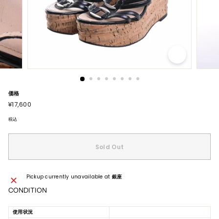
価格
通
¥17,600
¥17,600
常
価
格
税込
Sold Out
Pickup currently unavailable at
銀座
CONDITION
使用状況