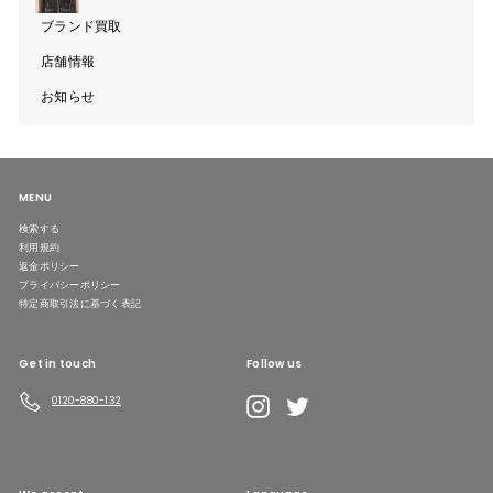
ニ
ュ
ブランド買取
ー
を
開
店舗情報
く
お知らせ
MENU
検索する
利用規約
返金ポリシー
プライバシーポリシー
特定商取引法に基づく表記
Get in touch
Follow us
LINE
Instagram
Twitter
0120-880-132