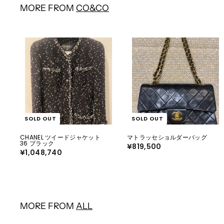
0
MORE FROM
CO&CO
SOLD OUT
SOLD OUT
CHANEL ツイードジャケット
マトラッセショルダーバッグ
36 ブラック
¥819,500
¥
¥1,048,740
¥
8
1
1
,
9
0
,
4
5
8
0
,
0
7
MORE FROM
ALL
4
0