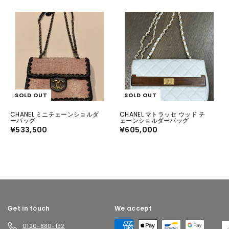
SOLD OUT
SOLD OUT
CHANEL ミニチェーンショルダ
CHANEL マトラッセ ウッド チ
ーバッグ
ェーンショルダーバッグ
¥533,500
¥
¥605,000
¥
5
6
3
0
3
5
,
,
5
0
0
0
0
0
Get in touch
We accept
0120-880-132