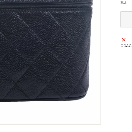
格
税込
CO&