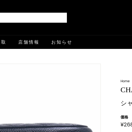
Search
買取
店舗情報
お知らせ
Home
CH
シ
価格
¥26
通
常
価