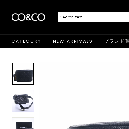
コ
ン
テ
ン
C
ツ
に
O
ス
キ
&
ッ
プ
C
CATEGORY
NEW ARRIVALS
ブランド
O