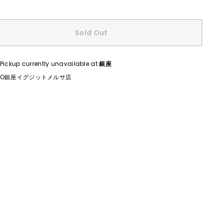
Sold Out
Pickup currently unavailable at
銀座
CO銀座イグジットメルサ店