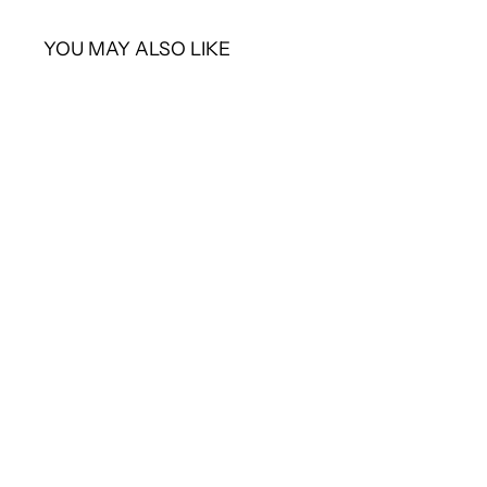
YOU MAY ALSO LIKE
SOLD OUT
CHANEL
シャネル ウェストポーチ
¥268,400
¥
2
6
8
,
4
0