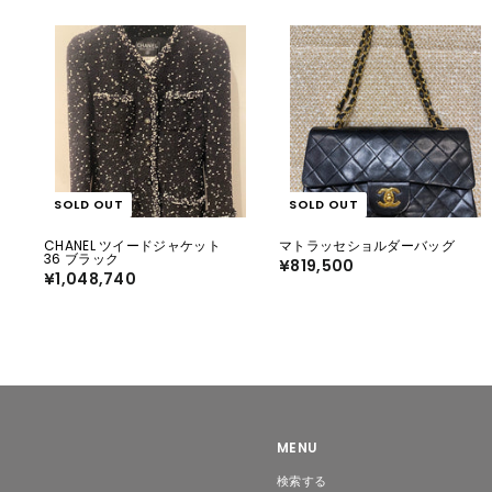
SOLD OUT
SOLD OUT
CHANEL ツイードジャケット
マトラッセショルダーバッグ
36 ブラック
¥819,500
¥
¥1,048,740
¥
8
1
1
,
9
0
,
4
5
8
0
,
0
7
4
0
MENU
検索する