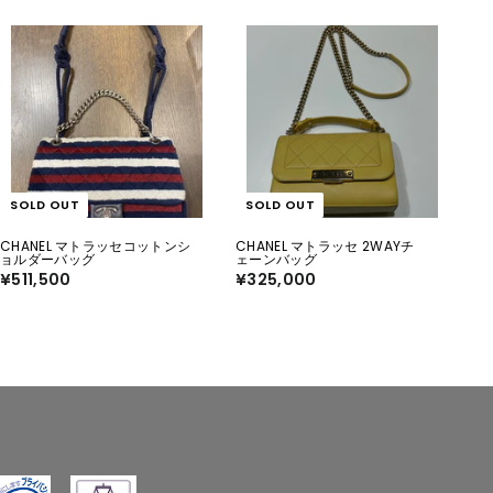
SOLD OUT
SOLD OUT
CHANEL マトラッセコットンシ
CHANEL マトラッセ 2WAYチ
ョルダーバッグ
ェーンバッグ
¥511,500
¥
¥325,000
¥
5
3
1
2
1
5
,
,
5
0
0
0
0
0