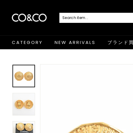
コ
ン
テ
ン
C
ツ
に
O
ス
キ
&
ッ
プ
C
CATEGORY
NEW ARRIVALS
ブランド
O