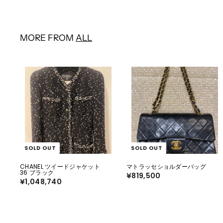
0
2
0
0
MORE FROM
ALL
SOLD OUT
SOLD OUT
CHANEL ツイードジャケット
マトラッセショルダーバッグ
36 ブラック
¥819,500
¥
¥1,048,740
¥
8
1
1
,
9
0
,
4
5
8
0