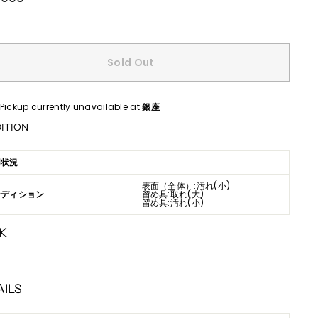
Sold Out
Pickup currently unavailable at
銀座
ITION
用状況
表面（全体）:汚れ(小)
ンディション
留め具:取れ(大)
留め具:汚れ(小)
K
AILS