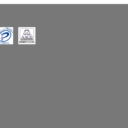
0
0
0
0
ivacyMark
AACD