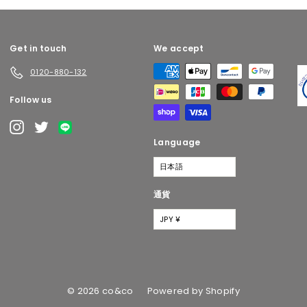
0
0
0
0
Get in touch
We accept
0120-880-132
Follow us
Pr
LINE
Instagram
Twitter
Language
日本語
通貨
JPY ¥
© 2026 co&co
Powered by Shopify