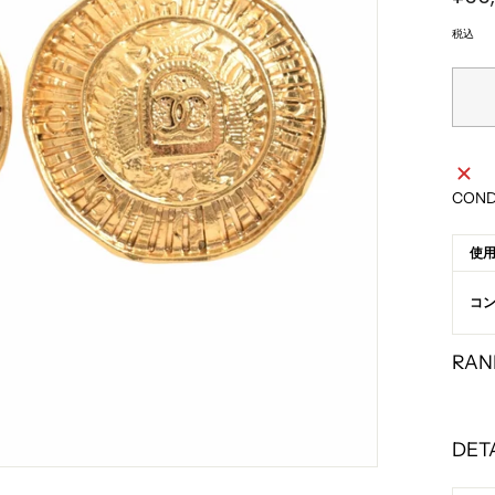
常
価
格
税込
COND
使
コ
RAN
DET