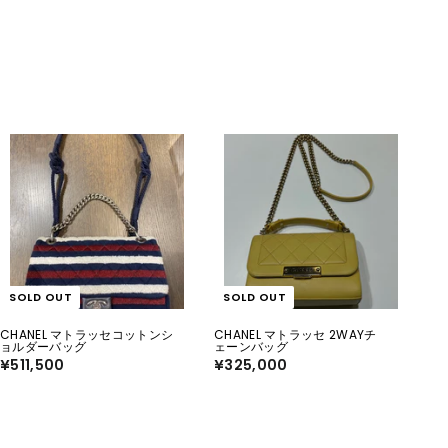
1
0
0
0
0
0
SOLD OUT
SOLD OUT
CHANEL マトラッセコットンシ
CHANEL マトラッセ 2WAYチ
ョルダーバッグ
ェーンバッグ
¥511,500
¥
¥325,000
¥
5
3
1
2
1
5
,
,
5
0