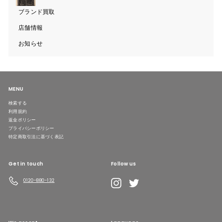
ニ
ュ
ブランド買取
ー
を
開
店舗情報
く
お知らせ
MENU
検索する
利用規約
返金ポリシー
プライバシーポリシー
特定商取引法に基づく表記
Get in touch
Follow us
LINE
Instagram
Twitter
0120-880-132