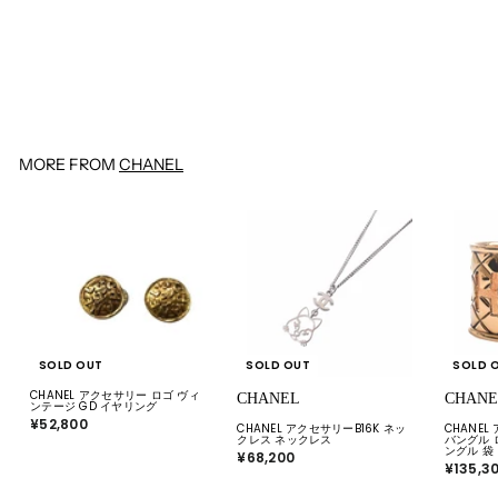
CHANEL
CHANEL【シャネル】 セットア
ップ シルク グリーン 38
¥25,300
¥
2
5
,
3
0
0
MORE FROM
CHANEL
SOLD OUT
SOLD OUT
SOLD 
CHANEL アクセサリー ロゴ ヴィ
CHANEL
CHANE
ンテージ GD イヤリング
¥52,800
¥
CHANEL アクセサリーB16K ネッ
CHANE
5
クレス ネックレス
バングル 
2
ングル 袋
¥68,200
¥
,
¥135,3
6
8
8
0
,