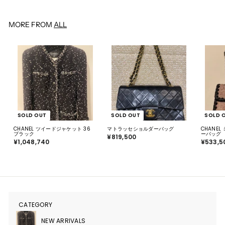
0
2
0
0
MORE FROM
ALL
SOLD OUT
SOLD OUT
SOLD 
CHANEL ツイードジャケット 36
マトラッセショルダーバッグ
CHANE
ブラック
ーバッグ
¥819,500
¥
¥1,048,740
¥
¥533,5
8
1
1
,
9
0
,
4
5
8
0
,
0
7
4
0
CATEGORY
サ
ブ
メ
NEW ARRIVALS