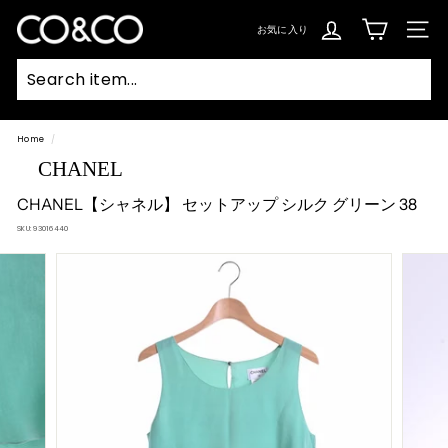
コ
ン
C
テ
お気に入り
SIT
ン
O
ツ
に
ス
&
キ
ッ
C
プ
Searc
O
Home
/
CHANEL
CHANEL【シャネル】 セットアップ シルク グリーン 38
SKU:
93016440