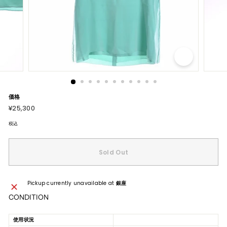
価格
通
¥25,300
¥25,300
常
価
格
税込
Sold Out
Pickup currently unavailable at
銀座
CONDITION
使用状況