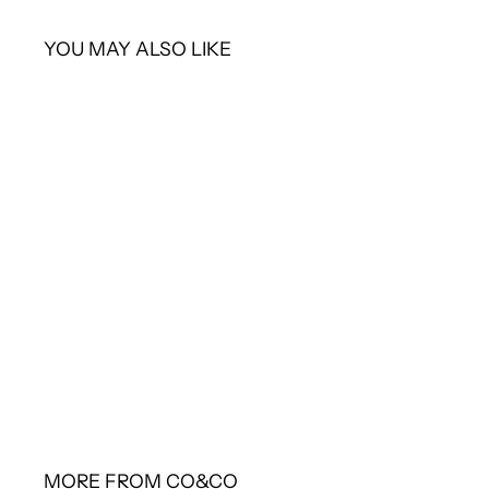
YOU MAY ALSO LIKE
SOLD OUT
シャネル ピアス ココマーク フ
ェイクパール
¥126,500
¥
1
2
6
,
5
0
0
MORE FROM
CO&CO