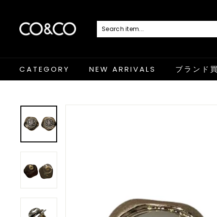
コ
ン
テ
ン
C
ツ
に
O
ス
キ
&
ッ
プ
C
CATEGORY
NEW ARRIVALS
ブランド
O