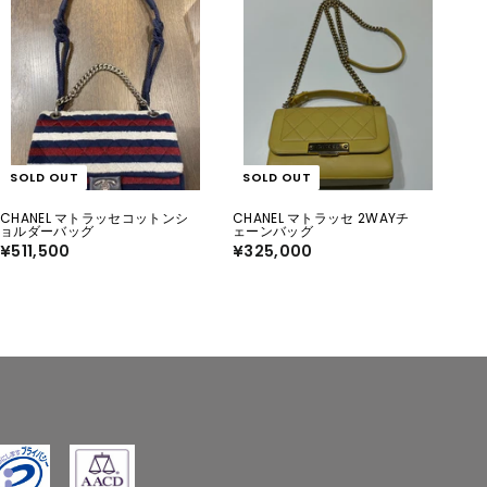
SOLD OUT
SOLD OUT
CHANEL マトラッセコットンシ
CHANEL マトラッセ 2WAYチ
ョルダーバッグ
ェーンバッグ
¥511,500
¥
¥325,000
¥
5
3
1
2
1
5
,
,
5
0
0
0
0
0