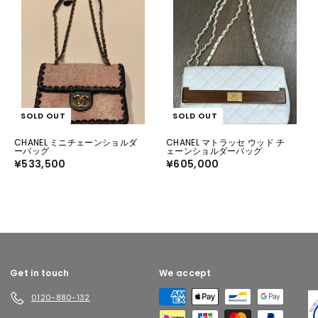
SOLD OUT
SOLD OUT
CHANEL ミニチェーンショルダ
CHANEL マトラッセ ウッド チ
ーバッグ
ェーンショルダーバッグ
¥533,500
¥
¥605,000
¥
5
6
3
0
3
5
,
,
5
0
0
0
0
0
Get in touch
We accept
0120-880-132