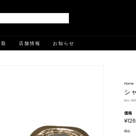
Search
買取
店舗情報
お知らせ
Home
シャ
SKU:
96
価格
¥126
通
常
価
格
税込