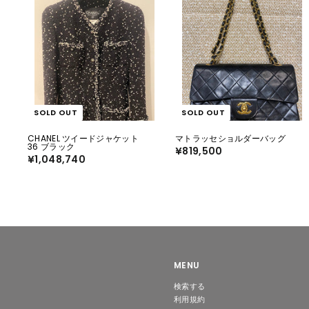
SOLD OUT
SOLD OUT
CHANEL ツイードジャケット
マトラッセショルダーバッグ
36 ブラック
¥819,500
¥
¥1,048,740
¥
8
1
1
,
9
0
,
4
5
8
0
,
0
7
4
0
MENU
検索する
利用規約