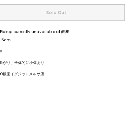
Sold Out
Pickup currently unavailable at
銀座
.5cm
付き
曲がり、全体的に小傷あり
CO銀座イグジットメルサ店