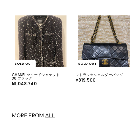
SOLD OUT
SOLD OUT
CHANEL ツイードジャケット
マトラッセショルダーバッグ
36 ブラック
¥819,500
¥
¥1,048,740
¥
8
1
1
,
9
0
,
4
5
8
0
,
0
7
MORE FROM
ALL
4
0