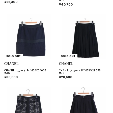
#36
¥25,300
¥
¥40,700
¥
2
4
5
0
,
,
3
7
0
0
0
0
SOLD OUT
SOLD OUT
CHANEL
CHANEL
CHANEL スカート P44424K04633
CHANEL スカート P41079V29578
#36
#36
¥33,000
¥
¥28,600
¥
3
2
3
8
,
,
0
6
0
0
0
0