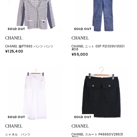
SOLD OUT
SOLD OUT
CHANEL
CHANEL
CHANEL 服P71963 パンツ パンツ
CHANEL ニット 03P P21039V01301
#38
¥125,400
¥
¥55,000
¥
1
5
2
5
5
,
,
0
4
0
0
0
0
SOLD OUT
SOLD OUT
CHANEL
CHANEL
シャネル パンツ
CHANEL スカート P46660V28631