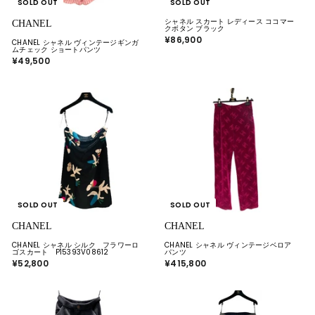
SOLD OUT
SOLD OUT
シャネル スカート レディース ココマー
CHANEL
クボタン ブラック
¥86,900
¥
CHANEL シャネル ヴィンテージギンガ
8
ムチェック ショートパンツ
6
¥49,500
¥
,
4
9
9
0
,
0
5
0
0
SOLD OUT
SOLD OUT
CHANEL
CHANEL
CHANEL シャネル シルク フラワーロ
CHANEL シャネル ヴィンテージベロア
ゴスカート P15393V08612
パンツ
¥52,800
¥
¥415,800
¥
5
4
2
1
,
5
8
,
0
8
0
0