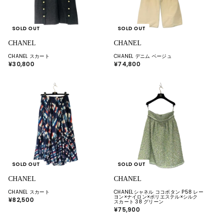
SOLD OUT
SOLD OUT
CHANEL
CHANEL
CHANEL スカート
CHANEL デニム ベージュ
¥30,800
¥
¥74,800
¥
3
7
0
4
,
,
8
8
0
0
0
0
SOLD OUT
SOLD OUT
CHANEL
CHANEL
CHANEL スカート
CHANELシャネル ココボタン P58 レー
ヨン×ナイロン×ポリエステル×シルク
¥82,500
¥
スカート 38 グリーン
8
¥75,900
¥
2
7
,