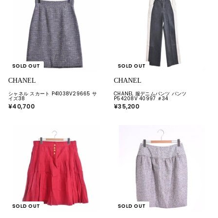
0
0
SOLD OUT
SOLD OUT
CHANEL
CHANEL
シャネル スカート P41038V29665 サ
CHANEL 服デニムパンツ パンツ
イズ38
P54208V 40997 ＃34
¥40,700
¥
¥35,200
¥
4
3
0
5
,
,
7
2
0
0
0
0
SOLD OUT
SOLD OUT