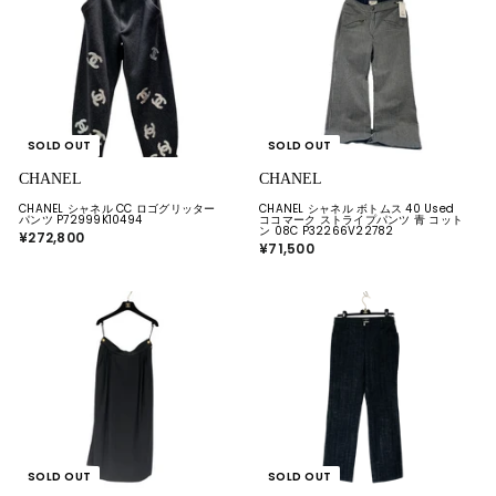
0
SOLD OUT
SOLD OUT
CHANEL
CHANEL
CHANEL シャネル CC ロゴグリッター
CHANEL シャネル ボトムス 40 Used
パンツ P72999K10494
ココマーク ストライプパンツ 青 コット
ン 08C P32266V22782
¥272,800
¥
¥71,500
¥
2
7
7
1
2
,
,
5
8
0
0
0
0
SOLD OUT
SOLD OUT