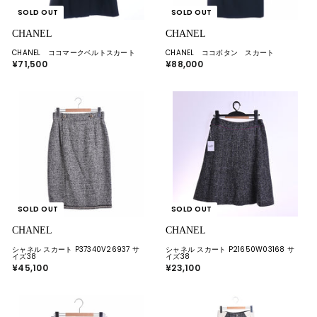
SOLD OUT
SOLD OUT
CHANEL
CHANEL
CHANEL ココマークベルトスカート
CHANEL ココボタン スカート
¥71,500
¥
¥88,000
¥
7
8
1
8
,
,
5
0
0
0
0
0
SOLD OUT
SOLD OUT
CHANEL
CHANEL
シャネル スカート P37340V26937 サ
シャネル スカート P21650W03168 サ
イズ38
イズ38
¥45,100
¥
¥23,100
¥
4
2
5
3
,
,
1
1
0
0