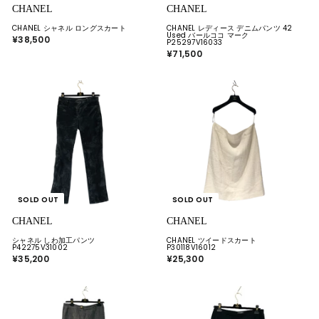
CHANEL
CHANEL
CHANEL シャネル ロングスカート
CHANEL レディース デニムパンツ 42
Used バールココ マーク
¥38,500
¥
P25297V16033
3
¥71,500
¥
8
7
,
1
5
,
0
5
0
0
0
SOLD OUT
SOLD OUT
CHANEL
CHANEL
シャネル しわ加工パンツ
CHANEL ツイードスカート
P42275V31002
P30118V16012
¥35,200
¥
¥25,300
¥
3
2
5
5
,
,
2
3
0
0
0
0