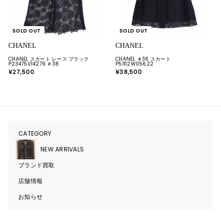
SOLD OUT
SOLD OUT
CHANEL
CHANEL
CHANEL スカート レース ブラック
CHANEL ＃36 スカート
P23475V14279 ＃38
P51112W05622
¥27,500
¥
¥38,500
¥
2
3
7
8
,
,
5
5
0
0
0
0
CATEGORY
サ
ブ
メ
NEW ARRIVALS
ニ
ュ
ブランド買取
ー
を
開
店舗情報
く
お知らせ