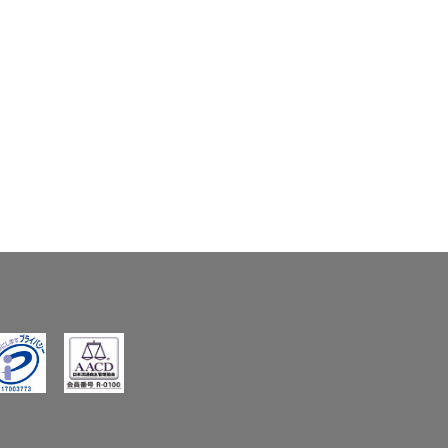
5
6
,
,
8
7
0
8
0
0
ivacyMark
AACD