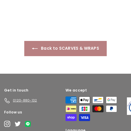
9
9
0
0
0
0
Back to SCARVES & WRAPS
Get in touch
We accept
0120-880-132
Follow us
Pr
LINE
Instagram
Twitter
Language