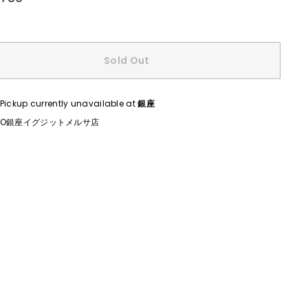
Sold Out
Pickup currently unavailable at
銀座
CO銀座イグジットメルサ店