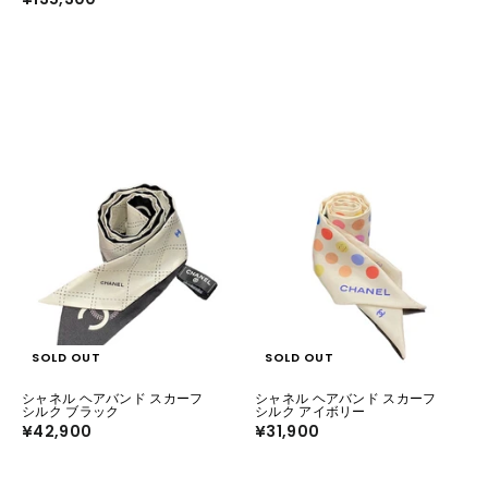
1
1
1
3
0
5
,
,
0
3
0
0
0
0
SOLD OUT
SOLD OUT
シャネル ヘアバンド スカーフ
シャネル ヘアバンド スカーフ
シルク ブラック
シルク アイボリー
¥42,900
¥
¥31,900
¥
4
3
2
1
,
,