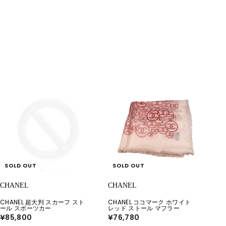
7
9
8
9
,
,
1
0
0
0
0
0
SOLD OUT
SOLD OUT
CHANEL
CHANEL
CHANEL 超大判 スカーフ スト
CHANEL ココマーク ホワイト
ール スポーツカー
レッド ストール マフラー
¥85,800
¥
¥76,780
¥
8
7