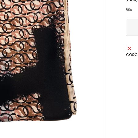
常
価
格
税込
CO&