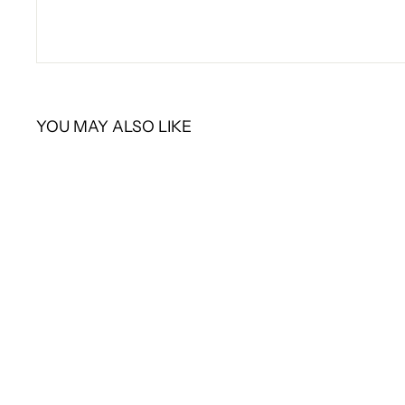
YOU MAY ALSO LIKE
SOLD OUT
CHANEL
CHANEL スカーフ