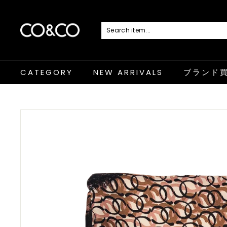
コ
ン
テ
ン
C
ツ
に
O
ス
キ
&
ッ
プ
C
CATEGORY
NEW ARRIVALS
ブランド
O